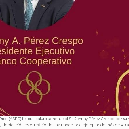
 Rico (ASEC) felicita calurosamente al Sr. Johnny Pérez Crespo por
y dedicación es el reflejo de una trayectoria ejemplar de más de 40 