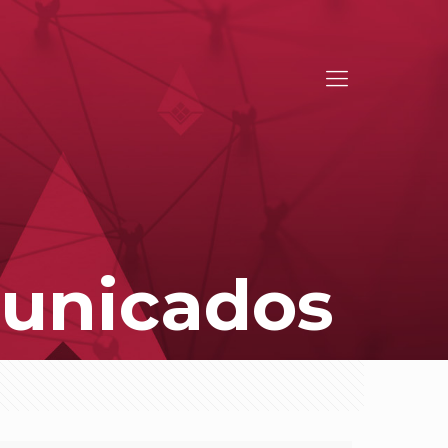
u
n
i
c
a
d
o
s