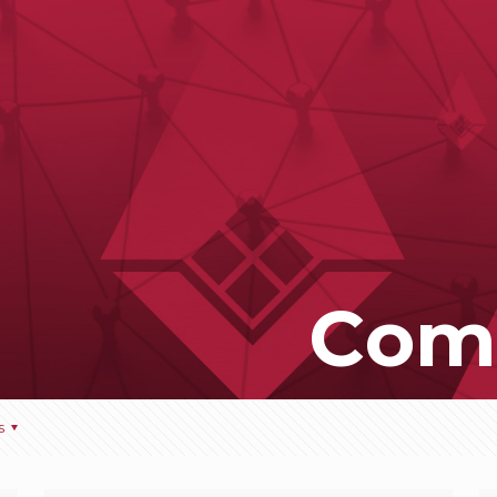
C
o
m
s