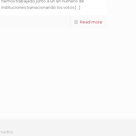
hemos trabajado junto a un sin número de
instituciones transicionando los votos
[…]
Read more
rvados.